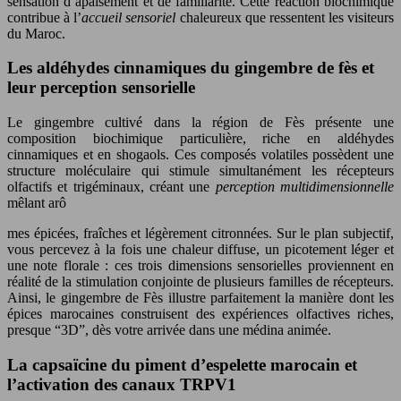
sensation d’apaisement et de familiarité. Cette réaction biochimique
contribue à l’
accueil sensoriel
chaleureux que ressentent les visiteurs
du Maroc.
Les aldéhydes cinnamiques du gingembre de fès et
leur perception sensorielle
Le gingembre cultivé dans la région de Fès présente une
composition biochimique particulière, riche en aldéhydes
cinnamiques et en shogaols. Ces composés volatiles possèdent une
structure moléculaire qui stimule simultanément les récepteurs
olfactifs et trigéminaux, créant une
perception multidimensionnelle
mêlant arô
mes épicées, fraîches et légèrement citronnées. Sur le plan subjectif,
vous percevez à la fois une chaleur diffuse, un picotement léger et
une note florale : ces trois dimensions sensorielles proviennent en
réalité de la stimulation conjointe de plusieurs familles de récepteurs.
Ainsi, le gingembre de Fès illustre parfaitement la manière dont les
épices marocaines construisent des expériences olfactives riches,
presque “3D”, dès votre arrivée dans une médina animée.
La capsaïcine du piment d’espelette marocain et
l’activation des canaux TRPV1