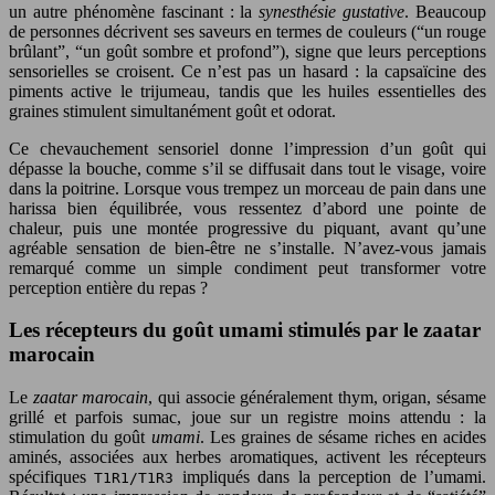
un autre phénomène fascinant : la
synesthésie gustative
. Beaucoup
de personnes décrivent ses saveurs en termes de couleurs (“un rouge
brûlant”, “un goût sombre et profond”), signe que leurs perceptions
sensorielles se croisent. Ce n’est pas un hasard : la capsaïcine des
piments active le trijumeau, tandis que les huiles essentielles des
graines stimulent simultanément goût et odorat.
Ce chevauchement sensoriel donne l’impression d’un goût qui
dépasse la bouche, comme s’il se diffusait dans tout le visage, voire
dans la poitrine. Lorsque vous trempez un morceau de pain dans une
harissa bien équilibrée, vous ressentez d’abord une pointe de
chaleur, puis une montée progressive du piquant, avant qu’une
agréable sensation de bien-être ne s’installe. N’avez-vous jamais
remarqué comme un simple condiment peut transformer votre
perception entière du repas ?
Les récepteurs du goût umami stimulés par le zaatar
marocain
Le
zaatar marocain
, qui associe généralement thym, origan, sésame
grillé et parfois sumac, joue sur un registre moins attendu : la
stimulation du goût
umami
. Les graines de sésame riches en acides
aminés, associées aux herbes aromatiques, activent les récepteurs
spécifiques
impliqués dans la perception de l’umami.
T1R1/T1R3