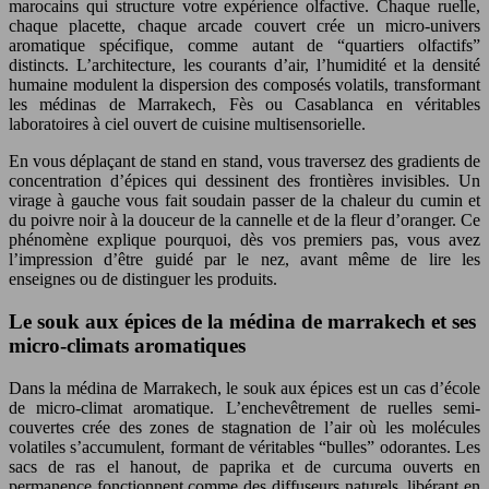
marocains qui structure votre expérience olfactive. Chaque ruelle,
chaque placette, chaque arcade couvert crée un micro-univers
aromatique spécifique, comme autant de “quartiers olfactifs”
distincts. L’architecture, les courants d’air, l’humidité et la densité
humaine modulent la dispersion des composés volatils, transformant
les médinas de Marrakech, Fès ou Casablanca en véritables
laboratoires à ciel ouvert de cuisine multisensorielle.
En vous déplaçant de stand en stand, vous traversez des gradients de
concentration d’épices qui dessinent des frontières invisibles. Un
virage à gauche vous fait soudain passer de la chaleur du cumin et
du poivre noir à la douceur de la cannelle et de la fleur d’oranger. Ce
phénomène explique pourquoi, dès vos premiers pas, vous avez
l’impression d’être guidé par le nez, avant même de lire les
enseignes ou de distinguer les produits.
Le souk aux épices de la médina de marrakech et ses
micro-climats aromatiques
Dans la médina de Marrakech, le souk aux épices est un cas d’école
de micro-climat aromatique. L’enchevêtrement de ruelles semi-
couvertes crée des zones de stagnation de l’air où les molécules
volatiles s’accumulent, formant de véritables “bulles” odorantes. Les
sacs de ras el hanout, de paprika et de curcuma ouverts en
permanence fonctionnent comme des diffuseurs naturels, libérant en