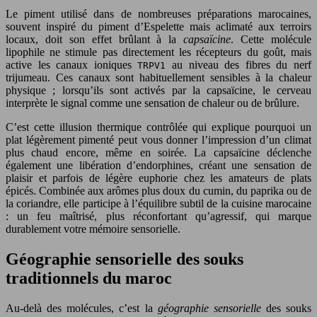
Le piment utilisé dans de nombreuses préparations marocaines,
souvent inspiré du piment d’Espelette mais aclimaté aux terroirs
locaux, doit son effet brûlant à la
capsaïcine
. Cette molécule
lipophile ne stimule pas directement les récepteurs du goût, mais
active les canaux ioniques
au niveau des fibres du nerf
TRPV1
trijumeau. Ces canaux sont habituellement sensibles à la chaleur
physique ; lorsqu’ils sont activés par la capsaïcine, le cerveau
interprète le signal comme une sensation de chaleur ou de brûlure.
C’est cette illusion thermique contrôlée qui explique pourquoi un
plat légèrement pimenté peut vous donner l’impression d’un climat
plus chaud encore, même en soirée. La capsaïcine déclenche
également une libération d’endorphines, créant une sensation de
plaisir et parfois de légère euphorie chez les amateurs de plats
épicés. Combinée aux arômes plus doux du cumin, du paprika ou de
la coriandre, elle participe à l’équilibre subtil de la cuisine marocaine
: un feu maîtrisé, plus réconfortant qu’agressif, qui marque
durablement votre mémoire sensorielle.
Géographie sensorielle des souks
traditionnels du maroc
Au-delà des molécules, c’est la
géographie sensorielle
des souks