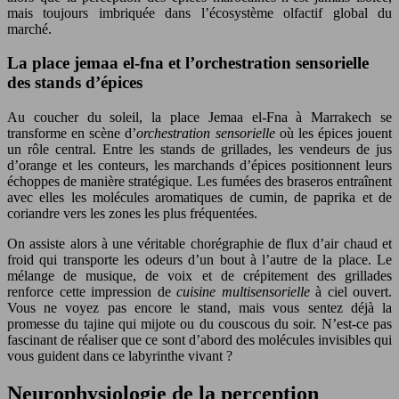
mais toujours imbriquée dans l’écosystème olfactif global du
marché.
La place jemaa el-fna et l’orchestration sensorielle
des stands d’épices
Au coucher du soleil, la place Jemaa el-Fna à Marrakech se
transforme en scène d’
orchestration sensorielle
où les épices jouent
un rôle central. Entre les stands de grillades, les vendeurs de jus
d’orange et les conteurs, les marchands d’épices positionnent leurs
échoppes de manière stratégique. Les fumées des braseros entraînent
avec elles les molécules aromatiques de cumin, de paprika et de
coriandre vers les zones les plus fréquentées.
On assiste alors à une véritable chorégraphie de flux d’air chaud et
froid qui transporte les odeurs d’un bout à l’autre de la place. Le
mélange de musique, de voix et de crépitement des grillades
renforce cette impression de
cuisine multisensorielle
à ciel ouvert.
Vous ne voyez pas encore le stand, mais vous sentez déjà la
promesse du tajine qui mijote ou du couscous du soir. N’est-ce pas
fascinant de réaliser que ce sont d’abord des molécules invisibles qui
vous guident dans ce labyrinthe vivant ?
Neurophysiologie de la perception