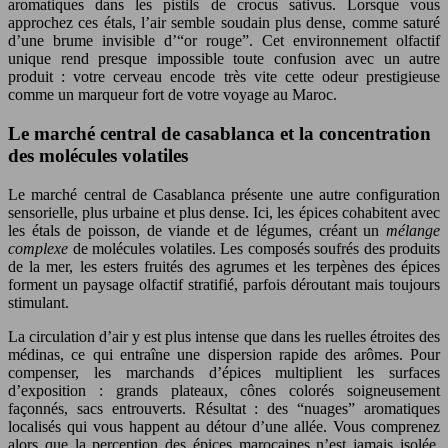
aromatiques dans les pistils de crocus sativus. Lorsque vous
approchez ces étals, l’air semble soudain plus dense, comme saturé
d’une brume invisible d’“or rouge”. Cet environnement olfactif
unique rend presque impossible toute confusion avec un autre
produit : votre cerveau encode très vite cette odeur prestigieuse
comme un marqueur fort de votre voyage au Maroc.
Le marché central de casablanca et la concentration
des molécules volatiles
Le marché central de Casablanca présente une autre configuration
sensorielle, plus urbaine et plus dense. Ici, les épices cohabitent avec
les étals de poisson, de viande et de légumes, créant un
mélange
complexe
de molécules volatiles. Les composés soufrés des produits
de la mer, les esters fruités des agrumes et les terpènes des épices
forment un paysage olfactif stratifié, parfois déroutant mais toujours
stimulant.
La circulation d’air y est plus intense que dans les ruelles étroites des
médinas, ce qui entraîne une dispersion rapide des arômes. Pour
compenser, les marchands d’épices multiplient les surfaces
d’exposition : grands plateaux, cônes colorés soigneusement
façonnés, sacs entrouverts. Résultat : des “nuages” aromatiques
localisés qui vous happent au détour d’une allée. Vous comprenez
alors que la perception des épices marocaines n’est jamais isolée,