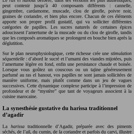
Le
ras el hanout
berbère, dans ses versions les plus authentiques,
peut contenir jusqu’à 40 composants différents : cannelle,
gingembre, cardamome, muscade, clou de girofle, poivre noir,
graines de coriandre, et bien plus encore. Chacun de ces éléments
apporte son propre profil gustatif, qui va solliciter différentes
catégories de papilles. Les sucres naturels de certaines épices
adoucissent l’amertume de la muscade ou du clou de girofle, tandis
que les composés aromatiques se prolongent en bouche bien après la
déglutition.
Sur le plan neurophysiologique, cette richesse crée une
stimulation
séquentielle
: d’abord le sucré et l’umami des viandes mijotées, puis
l’amertume légère en fond, enfin une persistance chaude et boisée.
Lorsque vous goûtez un couscous ou un tajine généreusement
parfumé au ras el hanout, vos papilles ne sont jamais sollicitées de
manière uniforme, mais plutôt comme dans un jeu de vagues
successives. Cette dynamique complexe participe à l’impression de
profondeur et de “mystère” que tant de voyageurs associent à la
cuisine marocaine.
La synesthésie gustative du harissa traditionnel
d’agadir
La
harissa
traditionnelle d’Agadir, préparée avec des piments
séchés, de l’ail, du cumin, de la coriandre et parfois du carvi, illustre