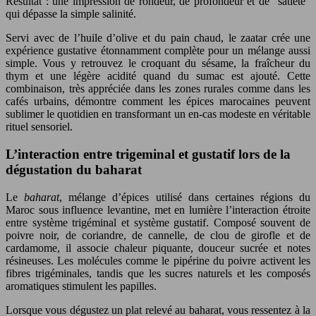
Résultat : une impression de rondeur, de profondeur et de “satiété”
qui dépasse la simple salinité.
Servi avec de l’huile d’olive et du pain chaud, le zaatar crée une
expérience gustative étonnamment complète pour un mélange aussi
simple. Vous y retrouvez le croquant du sésame, la fraîcheur du
thym et une légère acidité quand du sumac est ajouté. Cette
combinaison, très appréciée dans les zones rurales comme dans les
cafés urbains, démontre comment les épices marocaines peuvent
sublimer le quotidien en transformant un en-cas modeste en véritable
rituel sensoriel.
L’interaction entre trigeminal et gustatif lors de la
dégustation du baharat
Le
baharat
, mélange d’épices utilisé dans certaines régions du
Maroc sous influence levantine, met en lumière l’interaction étroite
entre système trigéminal et système gustatif. Composé souvent de
poivre noir, de coriandre, de cannelle, de clou de girofle et de
cardamome, il associe chaleur piquante, douceur sucrée et notes
résineuses. Les molécules comme le pipérine du poivre activent les
fibres trigéminales, tandis que les sucres naturels et les composés
aromatiques stimulent les papilles.
Lorsque vous dégustez un plat relevé au baharat, vous ressentez à la