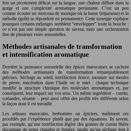
fois un picotement délicat sur la langue, une chaleur diffuse dans la
gorge et une complexité aromatique persistante. C’est un peu
comme écouter un morceau de musique où la basse (trijumeau) et la
mélodie (goût) se répondent en permanence. Cette synergie explique
pourquoi certains mélanges semblent “envelopper” toute la bouche :
ce n’est pas une simple question de saveur, mais une orchestration
fine de plusieurs voies sensorielles.
Méthodes artisanales de transformation
et intensification aromatique
Derrière la puissance sensorielle des épices marocaines se cachent
des
méthodes artisanales
de transformation remarquablement
précises. Séchage au soleil, torréfaction douce, mouture sur meules
de pierre, macération dans l’huile ou le miel : chaque technique
modifie la structure chimique des molécules aromatiques et, par
conséquent, leur impact sur vos sens. Un même ingrédient – cumin,
coriandre, sésame – peut ainsi offrir des profils très différents selon
la façon dont il est travaillé.
Les artisans marocains, herboristes ou épiciers, maîtrisent ces
procédés par l’expérience plutôt que par des équations. Ils savent,
par exemple, qu’une torréfaction légère des graines de cumin libère
davantage de notes chaudes et fumées, tandis qu’un séchage lent à