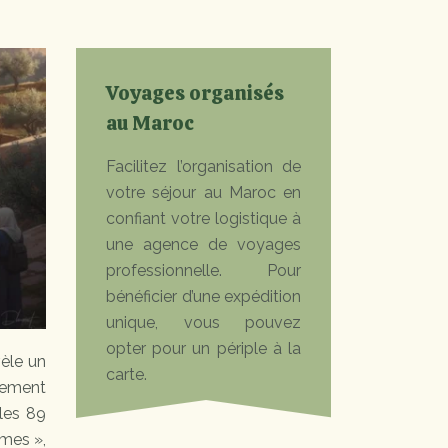
Voyages organisés
au Maroc
Facilitez l’organisation de
votre séjour au Maroc en
confiant votre logistique à
une agence de voyages
professionnelle. Pour
bénéficier d’une expédition
unique, vous pouvez
opter pour un périple à la
vèle un
carte.
tement
 les 89
imes »,