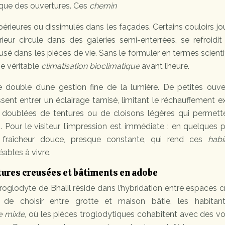
ique des ouvertures. Ces
chemin
périeures ou dissimulés dans les façades. Certains couloirs jo
érieur circule dans des galeries semi-enterrées, se refroidi
fusé dans les pièces de vie. Sans le formuler en termes scienti
ne véritable
climatisation bioclimatique
avant l’heure.
se double d’une gestion fine de la lumière. De petites ouve
sent entrer un éclairage tamisé, limitant le réchauffement e
s doublées de tentures ou de cloisons légères qui permett
s. Pour le visiteur, l’impression est immédiate : en quelques 
 fraîcheur douce, presque constante, qui rend ces
habi
ables à vivre.
ctures creusées et bâtiments en adobe
 troglodyte de Bhalil réside dans l’hybridation entre espaces 
 de choisir entre grotte et maison bâtie, les habitan
e mixte
, où les pièces troglodytiques cohabitent avec des v