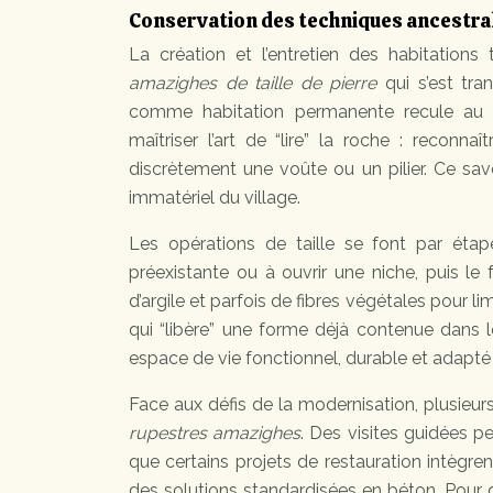
Conservation des techniques ancestral
La création et l’entretien des habitation
amazighes de taille de pierre
qui s’est tra
comme habitation permanente recule au p
maîtriser l’art de “lire” la roche : reconnaî
discrètement une voûte ou un pilier. Ce savoi
immatériel du village.
Les opérations de taille se font par étape
préexistante ou à ouvrir une niche, puis le 
d’argile et parfois de fibres végétales pour li
qui “libère” une forme déjà contenue dans le 
espace de vie fonctionnel, durable et adapté 
Face aux défis de la modernisation, plusieur
rupestres amazighes
. Des visites guidées p
que certains projets de restauration intègre
des solutions standardisées en béton. Pour q