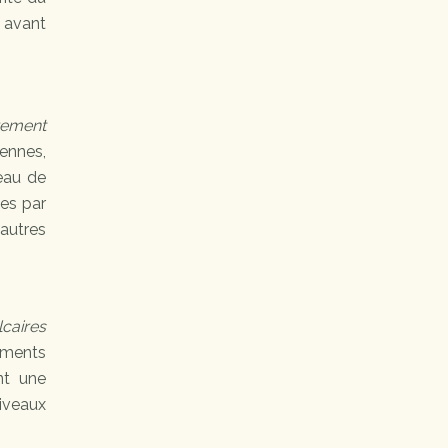
” avant
rement
iennes,
eau de
ies par
autres
caires
ements
nt une
iveaux