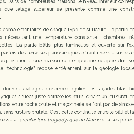
ngs. Dans de nombreuses maisons, le niveau inférieur corre
is que l’étage supérieur se présente comme une constr
.
és complémentaires de chaque type de structure. La partie c
ons nécessitant une température constante : chambres, ré
ltes. La partie bâtie, plus lumineuse et ouverte sur l’exté
t parfois des terrasses panoramiques offrant une vue sur les c
rganisation à une maison contemporaine équipée d’un so
tte “technologie” repose entièrement sur la géologie local
le donne au village un charme singulier. Les façades blanchi
ques situées juste derrière les murs, créant un jeu subtil e
sitions entre roche brute et maçonnerie se font par de simple
ns rupture brutale. C’est cette continuité entre le bâti et l
resse à l’
architecture troglodytique au Maroc
et à ses potent