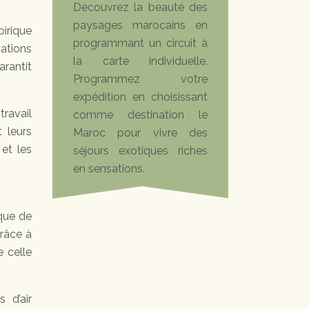
Découvrez la beauté des
paysages marocains en
irique
programmant un circuit à
cations
la carte individuelle.
arantit
Programmez votre
expédition en choisissant
travail
comme destination le
 leurs
Maroc pour vivre des
 et les
séjours exotiques riches
en sensations.
ique de
grâce à
e celle
 d’air