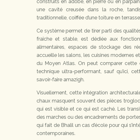
construits en adobe, en pierre ou en parpai
une cavité creusée dans la roche, tand
traditionnelle, coiffée d’une toiture en terrasse
Ce système permet de tirer parti des qualit
fraîche et stable, est dédiée aux foncti
alimentaires, espaces de stockage des réco
accueille les salons, les cuisines modernes e
du Moyen Atlas. On peut comparer cette o
technique ultra-performant, sauf qu’ici, ce
savoir-faire amazigh.
Visuellement, cette intégration architectura
chaux masquent souvent des pièces troglodyti
qui est visible et ce qui est caché. Les tran
des marches ou des encadrements de portes, sa
qui fait de Bhalil un cas d’école pour qui s’inté
contemporaines.