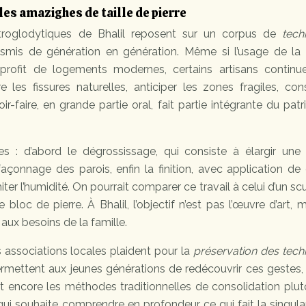
es amazighes de taille de pierre
s troglodytiques de Bhalil reposent sur un corpus de
tech
nsmis de génération en génération. Même si l’usage de la 
rofit de logements modernes, certains artisans continu
tre les fissures naturelles, anticiper les zones fragiles, con
r-faire, en grande partie oral, fait partie intégrante du pat
s : d’abord le dégrossissage, qui consiste à élargir une 
façonnage des parois, enfin la finition, avec application de
miter l’humidité. On pourrait comparer ce travail à celui d’un sc
bloc de pierre. À Bhalil, l’objectif n’est pas l’œuvre d’art, 
aux besoins de la famille.
s associations locales plaident pour la
préservation des tech
ermettent aux jeunes générations de redécouvrir ces gestes,
nt encore les méthodes traditionnelles de consolidation plu
ui souhaite comprendre en profondeur ce qui fait la singula