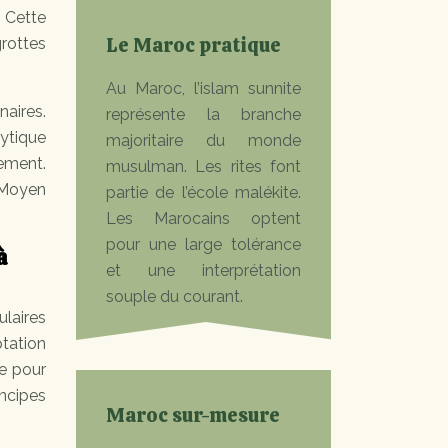
Cette
Le Maroc pratique
grottes
Au Maroc, l’islam sunnite
aires.
représente la branche
ytique
majoritaire du monde
ement.
musulman. Les rites font
 Moyen
partie de l’école malékite.
Les Marocains optent
pour une large tolérance
à
et une interprétation
souple du courant.
laires
tation
ne pour
ncipes
Maroc sur-mesure