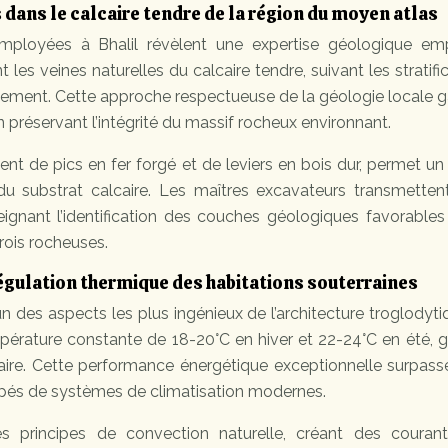
dans le calcaire tendre de la région du moyen atlas
ployées à Bhalil révèlent une expertise géologique emp
les veines naturelles du calcaire tendre, suivant les stratifi
sement. Cette approche respectueuse de la géologie locale g
en préservant l’intégrité du massif rocheux environnant.
ent de pics en fer forgé et de leviers en bois dur, permet un 
du substrat calcaire. Les maîtres excavateurs transmettent
eignant l’identification des couches géologiques favorables
rois rocheuses.
égulation thermique des habitations souterraines
un des aspects les plus ingénieux de l’architecture troglodyt
mpérature constante de 18-20°C en hiver et 22-24°C en été, 
lcaire. Cette performance énergétique exceptionnelle surpass
és de systèmes de climatisation modernes.
s principes de convection naturelle, créant des courants