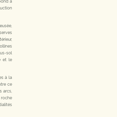
spond à
uction
reusée,
serves
rieur,
ollines
us-sol
e et le
es à la
ntre ce
s arcs,
a roche
ialités