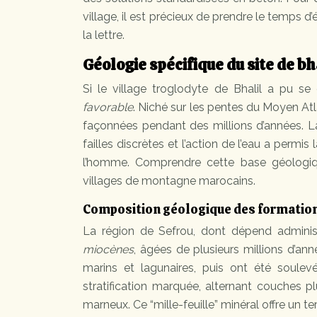
village, il est précieux de prendre le temps d
la lettre.
Géologie spécifique du site de bh
Si le village troglodyte de Bhalil a pu s
favorable
. Niché sur les pentes du Moyen Atl
façonnées pendant des millions d’années. L
failles discrètes et l’action de l’eau a permi
l’homme. Comprendre cette base géologiqu
villages de montagne marocains.
Composition géologique des formations
La région de Sefrou, dont dépend administ
miocènes
, âgées de plusieurs millions d’a
marins et lagunaires, puis ont été soule
stratification marquée, alternant couches 
marneux. Ce “mille-feuille” minéral offre un te