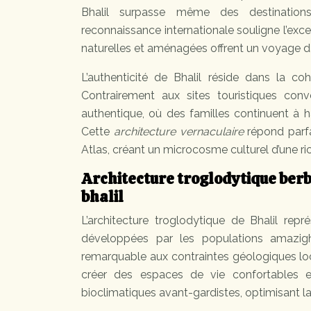
Bhalil surpasse même des destinatio
reconnaissance internationale souligne l’exc
naturelles et aménagées offrent un voyage d
L’authenticité de Bhalil réside dans la co
Contrairement aux sites touristiques con
authentique, où des familles continuent à 
Cette
architecture vernaculaire
répond parfa
Atlas, créant un microcosme culturel d’une ri
Architecture troglodytique berb
bhalil
L’architecture troglodytique de Bhalil rep
développées par les populations amazi
remarquable aux contraintes géologiques loca
créer des espaces de vie confortables et
bioclimatiques avant-gardistes, optimisant la 