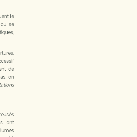
uent le
t ou se
fiques,
rtures,
xcessif
ent de
pas, on
tations
creusés
ts ont
olumes