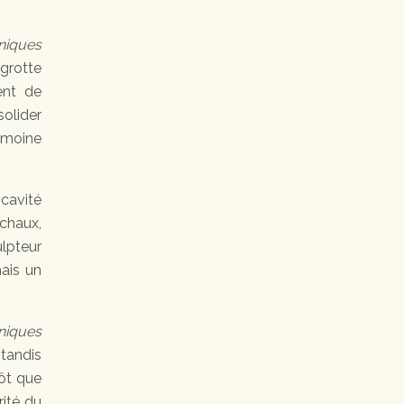
niques
grotte
ent de
solider
rimoine
cavité
 chaux,
ulpteur
mais un
niques
 tandis
tôt que
rité du