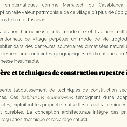
ns emblématiques comme Marrakech ou Casablanca. 
eptionnelle valeur patrimoniale de ce village où plus de 600 
ans le temps fascinant.
habitation harmonieuse entre modernité et traditions millén
ventionnels, ce village perpétue un mode de vie troglod
habiter dans des demeures souterraines climatisées naturell
itement aux contraintes géographiques et climatiques du
chesse inestimable.
ère et techniques de construction rupestre 
résente l’aboutissement de techniques de construction sécu
ghes. Ces
habitations souterraines
témoignent d’une adap
les, exploitant les propriétés naturelles du calcaire miocè
 durables. La conception architecturale intègre des pri
régulation thermique et l’éclairage naturel.