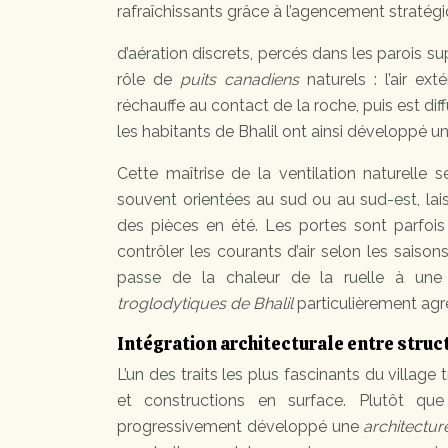
rafraîchissants grâce à l’agencement stratég
d’aération discrets, percés dans les parois su
rôle de
puits canadiens
naturels : l’air ext
réchauffe au contact de la roche, puis est dif
les habitants de Bhalil ont ainsi développé u
Cette maîtrise de la ventilation naturelle 
souvent orientées au sud ou au sud-est, lais
des pièces en été. Les portes sont parfoi
contrôler les courants d’air selon les saison
passe de la chaleur de la ruelle à une
troglodytiques de Bhalil
particulièrement agré
Intégration architecturale entre stru
L’un des traits les plus fascinants du village
et constructions en surface. Plutôt que
progressivement développé une
architectur