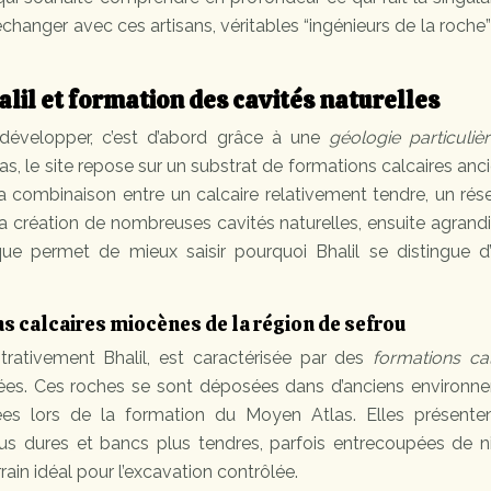
’échanger avec ces artisans, véritables “ingénieurs de la roche
alil et formation des cavités naturelles
e développer, c’est d’abord grâce à une
géologie particuliè
as, le site repose sur un substrat de formations calcaires anc
a combinaison entre un calcaire relativement tendre, un rés
s la création de nombreuses cavités naturelles, ensuite agrand
e permet de mieux saisir pourquoi Bhalil se distingue d’
 calcaires miocènes de la région de sefrou
rativement Bhalil, est caractérisée par des
formations cal
nnées. Ces roches se sont déposées dans d’anciens environn
vées lors de la formation du Moyen Atlas. Elles présente
plus dures et bancs plus tendres, parfois entrecoupées de n
rrain idéal pour l’excavation contrôlée.