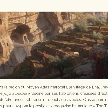
 la région du Moyen Atlas marocain, le village de Bhalil ré
Ce
joyau berbère
fascine par ses habitations creusées direc
ir-faire ancestral transmis depuis des siècles. Classé parmi
es pour 2024 par le prestigieux magazine britannique « The T