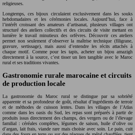
religieuses.
Longtemps, ces bijoux circulaient exclusivement dans les souks
hebdomadaires et les cérémonies locales. Aujourd’hui, face à
l’intérêt croissant des amateurs d’artisanat, plusieurs villages ont
structuré des ateliers collectifs et des circuits de visite mettant en
lumière le travail minutieux des orfèvres. Découvrir ces ateliers
permet non seulement d’observer la maîtrise technique (filigrane,
gravure, sertissage), mais aussi d’entendre les récits attachés à
chaque motif. Comme pour les tapis, acheter un bijou amazigh
directement à la source, c’est tisser un lien tangible avec le Maroc
rural et ses traditions vivantes.
Gastronomie rurale marocaine et circuits
de production locale
La gastronomie du Maroc rural se distingue par sa sobriété
apparente et sa profondeur de goût, résultat d’ingrédients de terroir
et de méthodes de cuisson lentes. Dans les villages de l’Atlas
comme dans les oasis du Sud, les repas sont préparés à partir de
produits issus directement des champs, des vergers ou de l’élevage
familial : céréales complètes, légumes de saison, huile d’olive ou
d’argan, lait frais, viande rare mais choisie avec soin. Le pain, cuit
dans des fours en terre ou sur des plaques de métal chauffées, tient