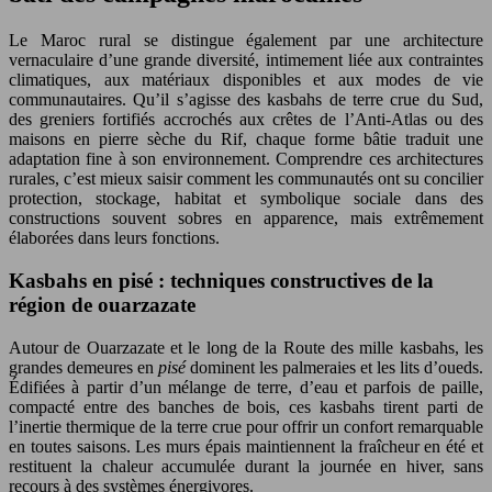
Le Maroc rural se distingue également par une architecture
vernaculaire d’une grande diversité, intimement liée aux contraintes
climatiques, aux matériaux disponibles et aux modes de vie
communautaires. Qu’il s’agisse des kasbahs de terre crue du Sud,
des greniers fortifiés accrochés aux crêtes de l’Anti-Atlas ou des
maisons en pierre sèche du Rif, chaque forme bâtie traduit une
adaptation fine à son environnement. Comprendre ces architectures
rurales, c’est mieux saisir comment les communautés ont su concilier
protection, stockage, habitat et symbolique sociale dans des
constructions souvent sobres en apparence, mais extrêmement
élaborées dans leurs fonctions.
Kasbahs en pisé : techniques constructives de la
région de ouarzazate
Autour de Ouarzazate et le long de la Route des mille kasbahs, les
grandes demeures en
pisé
dominent les palmeraies et les lits d’oueds.
Édifiées à partir d’un mélange de terre, d’eau et parfois de paille,
compacté entre des banches de bois, ces kasbahs tirent parti de
l’inertie thermique de la terre crue pour offrir un confort remarquable
en toutes saisons. Les murs épais maintiennent la fraîcheur en été et
restituent la chaleur accumulée durant la journée en hiver, sans
recours à des systèmes énergivores.