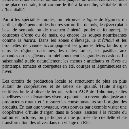
une place centrale, tout comme le thé à la menthe, véritable rituel
d’hospitalité.
Parmi les spécialités rurales, on retrouve le
tajine
de légumes du
jardin, mijoté pendant des heures sur un feu de bois, le
rfissa
(plat à
base de semoule ou de msemen émietté, poulet et fenugrec), le
couscous d’orge ou de maïs, ou encore les soupes nourrissantes
comme la
harira
. Dans les zones d’élevage, le
méchoui
et les
brochettes de viande accompagnent les grandes fêtes, tandis que
dans les régions oasiennes, les dattes farcies, les pastillas aux
amandes ou les gâteaux au miel ponctuent les grandes occasions. La
saisonnalité guide naturellement les menus : artichauts et fèves au
printemps, tomates et courgettes en été, courges et légumineuses en
hiver.
Les circuits de production locale se structurent de plus en plus
autour de coopératives et de labels de qualité. Huile d’argan
certifiée, huile d’olive de terroir, safran AOP de Taliouine, dattes
labellisées : ces démarches visent à garantir un revenu plus juste aux
producteurs ruraux et à rassurer les consommateurs sur l’origine des
produits. En tant que voyageur, vous pouvez par exemple visiter une
coopérative d’huile d’argan dans le Souss, assister à la récolte du
safran en octobre, ou participer à une journée de cueillette et de
transformation des olives dans un village du Rif.