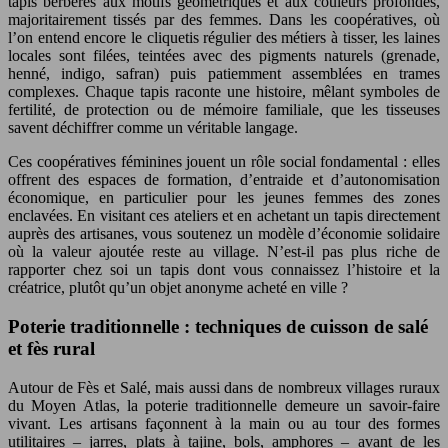
tapis berbères aux motifs géométriques et aux couleurs profondes,
majoritairement tissés par des femmes. Dans les coopératives, où
l’on entend encore le cliquetis régulier des métiers à tisser, les laines
locales sont filées, teintées avec des pigments naturels (grenade,
henné, indigo, safran) puis patiemment assemblées en trames
complexes. Chaque tapis raconte une histoire, mêlant symboles de
fertilité, de protection ou de mémoire familiale, que les tisseuses
savent déchiffrer comme un véritable langage.
Ces coopératives féminines jouent un rôle social fondamental : elles
offrent des espaces de formation, d’entraide et d’autonomisation
économique, en particulier pour les jeunes femmes des zones
enclavées. En visitant ces ateliers et en achetant un tapis directement
auprès des artisanes, vous soutenez un modèle d’économie solidaire
où la valeur ajoutée reste au village. N’est-il pas plus riche de
rapporter chez soi un tapis dont vous connaissez l’histoire et la
créatrice, plutôt qu’un objet anonyme acheté en ville ?
Poterie traditionnelle : techniques de cuisson de salé
et fès rural
Autour de Fès et Salé, mais aussi dans de nombreux villages ruraux
du Moyen Atlas, la poterie traditionnelle demeure un savoir-faire
vivant. Les artisans façonnent à la main ou au tour des formes
utilitaires – jarres, plats à tajine, bols, amphores – avant de les