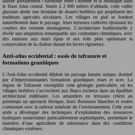
illustre parfaitement l’harmonie entre l’homme et la montagne dans
le Haut Atlas central. Située à 2 000 mètres d’altitude, cette vallée
glaciaire abrite une trentaine de
douars
berbères qui perpétuent des
traditions agricoles séculaires. Les villages en pisé se fondent
naturellement dans le paysage, leurs terrasses cultivées épousant les
courbes des versants montagneux. L’architecture traditionnelle y
révèle une adaptation remarquable aux contraintes climatiques, avec
des maisons aux murs épais et aux toits plats optimisant la
conservation de la chaleur durant les hivers rigoureux.
Anti-atlas occidental : oasis de tafraoute et
formations granitiques
L’Anti-Atlas occidental déploie un paysage lunaire unique, dominé
par d’impressionnantes formations granitiques roses et ocre. La
région de Tafraoute exemplifie cette géologie particulière, où les
villages berbères s’accrochent aux flancs rocheux dans un équilibre
architectural millénaire. Les amandiers en terrasses créent au
printemps un spectacle féerique, leurs floraisons blanches et rosées
contrastant avec la rudesse minérale de l’environnement. Cette zone
aride a développé des techniques d’exploitation des ressources
hydriques souterraines particulièrement sophistiquées, permettant le
maintien d’une agriculture de subsistance dans des conditions
climatiques extrêmes.