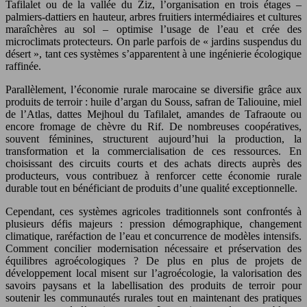
Tafilalet ou de la vallée du Ziz, l’organisation en trois étages –
palmiers-dattiers en hauteur, arbres fruitiers intermédiaires et cultures
maraîchères au sol – optimise l’usage de l’eau et crée des
microclimats protecteurs. On parle parfois de « jardins suspendus du
désert », tant ces systèmes s’apparentent à une ingénierie écologique
raffinée.
Parallèlement, l’économie rurale marocaine se diversifie grâce aux
produits de terroir : huile d’argan du Souss, safran de Taliouine, miel
de l’Atlas, dattes Mejhoul du Tafilalet, amandes de Tafraoute ou
encore fromage de chèvre du Rif. De nombreuses coopératives,
souvent féminines, structurent aujourd’hui la production, la
transformation et la commercialisation de ces ressources. En
choisissant des circuits courts et des achats directs auprès des
producteurs, vous contribuez à renforcer cette économie rurale
durable tout en bénéficiant de produits d’une qualité exceptionnelle.
Cependant, ces systèmes agricoles traditionnels sont confrontés à
plusieurs défis majeurs : pression démographique, changement
climatique, raréfaction de l’eau et concurrence de modèles intensifs.
Comment concilier modernisation nécessaire et préservation des
équilibres agroécologiques ? De plus en plus de projets de
développement local misent sur l’agroécologie, la valorisation des
savoirs paysans et la labellisation des produits de terroir pour
soutenir les communautés rurales tout en maintenant des pratiques