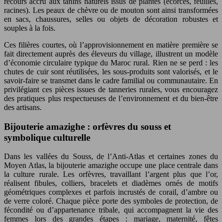
recours accru aux tanins naturels issus de plantes (écorces, feuilles,
racines). Les peaux de chèvre ou de mouton sont ainsi transformées
en sacs, chaussures, selles ou objets de décoration robustes et
souples à la fois.
Ces filières courtes, où l’approvisionnement en matière première se
fait directement auprès des éleveurs du village, illustrent un modèle
d’économie circulaire typique du Maroc rural. Rien ne se perd : les
chutes de cuir sont réutilisées, les sous-produits sont valorisés, et le
savoir-faire se transmet dans le cadre familial ou communautaire. En
privilégiant ces pièces issues de tanneries rurales, vous encouragez
des pratiques plus respectueuses de l’environnement et du bien-être
des artisans.
Bijouterie amazighe : orfèvres du souss et
symbolique culturelle
Dans les vallées du Souss, de l’Anti-Atlas et certaines zones du
Moyen Atlas, la bijouterie amazighe occupe une place centrale dans
la culture rurale. Les orfèvres, travaillant l’argent plus que l’or,
réalisent fibules, colliers, bracelets et diadèmes ornés de motifs
géométriques complexes et parfois incrustés de corail, d’ambre ou
de verre coloré. Chaque pièce porte des symboles de protection, de
fécondité ou d’appartenance tribale, qui accompagnent la vie des
femmes lors des grandes étapes : mariage, maternité, fêtes