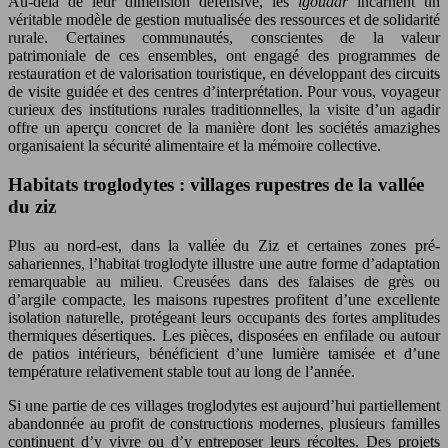
Au-delà de leur dimension défensive, les
igoudar
incarnent un
véritable modèle de gestion mutualisée des ressources et de solidarité
rurale. Certaines communautés, conscientes de la valeur
patrimoniale de ces ensembles, ont engagé des programmes de
restauration et de valorisation touristique, en développant des circuits
de visite guidée et des centres d’interprétation. Pour vous, voyageur
curieux des institutions rurales traditionnelles, la visite d’un agadir
offre un aperçu concret de la manière dont les sociétés amazighes
organisaient la sécurité alimentaire et la mémoire collective.
Habitats troglodytes : villages rupestres de la vallée
du ziz
Plus au nord-est, dans la vallée du Ziz et certaines zones pré-
sahariennes, l’habitat troglodyte illustre une autre forme d’adaptation
remarquable au milieu. Creusées dans des falaises de grès ou
d’argile compacte, les maisons rupestres profitent d’une excellente
isolation naturelle, protégeant leurs occupants des fortes amplitudes
thermiques désertiques. Les pièces, disposées en enfilade ou autour
de patios intérieurs, bénéficient d’une lumière tamisée et d’une
température relativement stable tout au long de l’année.
Si une partie de ces villages troglodytes est aujourd’hui partiellement
abandonnée au profit de constructions modernes, plusieurs familles
continuent d’y vivre ou d’y entreposer leurs récoltes. Des projets