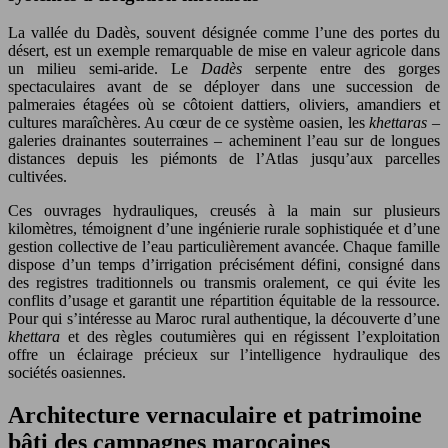
La vallée du Dadès, souvent désignée comme l’une des portes du
désert, est un exemple remarquable de mise en valeur agricole dans
un milieu semi-aride. Le
Dadès
serpente entre des gorges
spectaculaires avant de se déployer dans une succession de
palmeraies étagées où se côtoient dattiers, oliviers, amandiers et
cultures maraîchères. Au cœur de ce système oasien, les
khettaras
–
galeries drainantes souterraines – acheminent l’eau sur de longues
distances depuis les piémonts de l’Atlas jusqu’aux parcelles
cultivées.
Ces ouvrages hydrauliques, creusés à la main sur plusieurs
kilomètres, témoignent d’une ingénierie rurale sophistiquée et d’une
gestion collective de l’eau particulièrement avancée. Chaque famille
dispose d’un temps d’irrigation précisément défini, consigné dans
des registres traditionnels ou transmis oralement, ce qui évite les
conflits d’usage et garantit une répartition équitable de la ressource.
Pour qui s’intéresse au Maroc rural authentique, la découverte d’une
khettara
et des règles coutumières qui en régissent l’exploitation
offre un éclairage précieux sur l’intelligence hydraulique des
sociétés oasiennes.
Architecture vernaculaire et patrimoine
bâti des campagnes marocaines