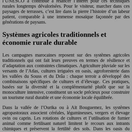
l’UNESCO a contribué à relancer l’intérêt pour ces techniques
rurales longtemps dévalorisées. Pour le visiteur, marcher dans ces
paysages de terrasses, c’est lire dans la pierre l’histoire d’un labeur
patient, comparable à une immense mosaïque façonnée par des
générations de paysans.
Systèmes agricoles traditionnels et
économie rurale durable
Les campagnes marocaines reposent sur des systèmes agricoles
traditionnels qui ont fait leurs preuves en termes de résilience et
d’adaptation aux contraintes climatiques. Agriculture pluviale sur les
versants de l’Atlas, cultures irriguées en oasis, agroforesterie dans
les vallées du Souss et du Drâa : chaque terroir a développé des
combinaisons spécifiques de cultures et d’élevage. Ces pratiques,
basées sur la diversité et la complémentarité plutôt que sur la
monoculture intensive, constituent un socle précieux pour construire
un tourisme rural durable et une économie locale équilibrée.
Dans la vallée de l’Ourika ou à Aït Bouguemez, les systèmes
agropastoraux associent céréales, légumineuses, vergers et élevage
ovin ou caprin. Les rotations de cultures et l’utilisation de fumier
animal comme fertilisant naturel limitent le recours aux intrants
chimiques et préservent la fertilité des sols. Dans les oasis du