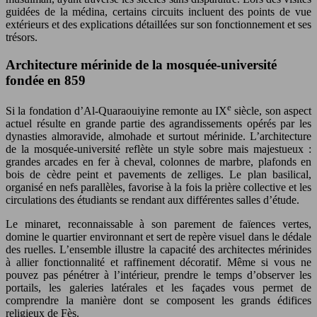
guidées de la médina, certains circuits incluent des points de vue
extérieurs et des explications détaillées sur son fonctionnement et ses
trésors.
Architecture mérinide de la mosquée-université
fondée en 859
e
Si la fondation d’Al-Quaraouiyine remonte au IX
siècle, son aspect
actuel résulte en grande partie des agrandissements opérés par les
dynasties almoravide, almohade et surtout mérinide. L’architecture
de la mosquée-université reflète un style sobre mais majestueux :
grandes arcades en fer à cheval, colonnes de marbre, plafonds en
bois de cèdre peint et pavements de zelliges. Le plan basilical,
organisé en nefs parallèles, favorise à la fois la prière collective et les
circulations des étudiants se rendant aux différentes salles d’étude.
Le minaret, reconnaissable à son parement de faïences vertes,
domine le quartier environnant et sert de repère visuel dans le dédale
des ruelles. L’ensemble illustre la capacité des architectes mérinides
à allier fonctionnalité et raffinement décoratif. Même si vous ne
pouvez pas pénétrer à l’intérieur, prendre le temps d’observer les
portails, les galeries latérales et les façades vous permet de
comprendre la manière dont se composent les grands édifices
religieux de Fès.