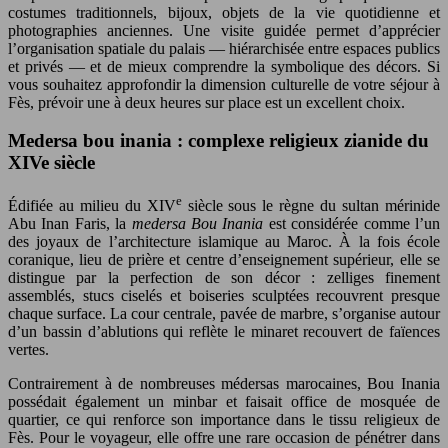
costumes traditionnels, bijoux, objets de la vie quotidienne et
photographies anciennes. Une visite guidée permet d’apprécier
l’organisation spatiale du palais — hiérarchisée entre espaces publics
et privés — et de mieux comprendre la symbolique des décors. Si
vous souhaitez approfondir la dimension culturelle de votre séjour à
Fès, prévoir une à deux heures sur place est un excellent choix.
Medersa bou inania : complexe religieux zianide du
XIVe siècle
e
Édifiée au milieu du XIV
siècle sous le règne du sultan mérinide
Abu Inan Faris, la
medersa Bou Inania
est considérée comme l’un
des joyaux de l’architecture islamique au Maroc. À la fois école
coranique, lieu de prière et centre d’enseignement supérieur, elle se
distingue par la perfection de son décor : zelliges finement
assemblés, stucs ciselés et boiseries sculptées recouvrent presque
chaque surface. La cour centrale, pavée de marbre, s’organise autour
d’un bassin d’ablutions qui reflète le minaret recouvert de faïences
vertes.
Contrairement à de nombreuses médersas marocaines, Bou Inania
possédait également un minbar et faisait office de mosquée de
quartier, ce qui renforce son importance dans le tissu religieux de
Fès. Pour le voyageur, elle offre une rare occasion de pénétrer dans