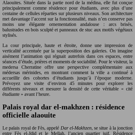
Alaouites. Située dans la partie nord de la médina, elle fut conçue
principalement comme résidence pour étudiants, avec plus d’une
centaine de cellules réparties sur plusieurs niveaux. Son architecture
met davantage l’accent sur la fonctionnalité, mais n’en conserve pas
moins une élégante ornementation andalouse : arcs brisés,
balustrades en bois sculpté et panneaux de stuc aux motifs végétaux
stylisés.
La cour principale, haute et étroite, donne une impression de
verticalité accentuée par la superposition des galeries. On imagine
aisément l’animation qui régnait autrefois dans ces espaces, entre
séances d’étude, prières et moments de sociabilité. Pour le visiteur, la
medersa Cherratine offre une perspective complémentaire aux
médersas mérinides, en montrant comment la ville a continué à
accueillir des cohortes d’étudiants jusqu’à l’époque moderne.
Prévoyez une visite d’environ 45 minutes pour explorer les
différents niveaux et mesurer la densité de cette véritable « cité
étudiante » avant l’heure.
Palais royal dar el-makhzen : résidence
officielle alaouite
Le palais royal de Fès, appelé
Dar el-Makhzen
, se situe à la jonction
entre Fès el-Jdid et le Mellah, l’ancien quartier juif. Résidence