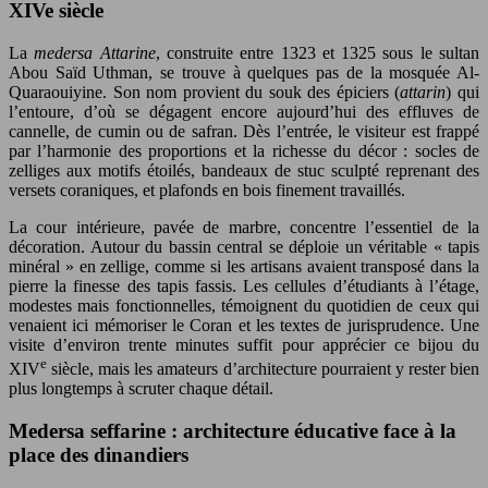
XIVe siècle
La
medersa Attarine
, construite entre 1323 et 1325 sous le sultan
Abou Saïd Uthman, se trouve à quelques pas de la mosquée Al-
Quaraouiyine. Son nom provient du souk des épiciers (
attarin
) qui
l’entoure, d’où se dégagent encore aujourd’hui des effluves de
cannelle, de cumin ou de safran. Dès l’entrée, le visiteur est frappé
par l’harmonie des proportions et la richesse du décor : socles de
zelliges aux motifs étoilés, bandeaux de stuc sculpté reprenant des
versets coraniques, et plafonds en bois finement travaillés.
La cour intérieure, pavée de marbre, concentre l’essentiel de la
décoration. Autour du bassin central se déploie un véritable « tapis
minéral » en zellige, comme si les artisans avaient transposé dans la
pierre la finesse des tapis fassis. Les cellules d’étudiants à l’étage,
modestes mais fonctionnelles, témoignent du quotidien de ceux qui
venaient ici mémoriser le Coran et les textes de jurisprudence. Une
visite d’environ trente minutes suffit pour apprécier ce bijou du
e
XIV
siècle, mais les amateurs d’architecture pourraient y rester bien
plus longtemps à scruter chaque détail.
Medersa seffarine : architecture éducative face à la
place des dinandiers