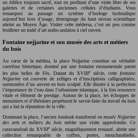
un édifice toujours sacré, tout en profitant d’une visite libre de ses
galeries et de certaines anciennes cellules d’étudiants. Vous
remarquez au passage un système d’horloge hydraulique
aujourd’hui hors d’usage, témoignage du haut niveau scientifique
atteint au Moyen Âge. Visiter cette médersa, c’est un peu comme
feuilleter un traité d’art arabo-andalou à ciel ouvert.
Fontaine nejjarine et son musée des arts et métiers
du bois
Au cœur de la médina, la place Nejjarine constitue un véritable
carrefour historique, dominé par une fontaine monumentale parmi
e
les plus belles de Fès. Datant du XVIII
siècle, cette
fontaine
Nejjarine
est couverte de zelliges et d’inscriptions calligraphiées,
surmontées d’un auvent en bois sculpté. Elle illustre à la perfection
l’importance de l’eau dans l’urbanisme islamique, à la fois ressource
vitale et élément de prestige. Autour de la place, les échoppes de
menuisiers et d’ébénistes perpétuent le savoir-faire du travail du bois
qui a fait la réputation de la ville.
Dominant la place, l’ancien fondouk transformé en
musée Nejjarine
des arts et métiers du bois
mérite une visite approfondie. Ce
e
caravansérail du XVIII
siècle, magnifiquement restauré, abrite une
collection remarquable de coffres, portes, moucharabiehs,