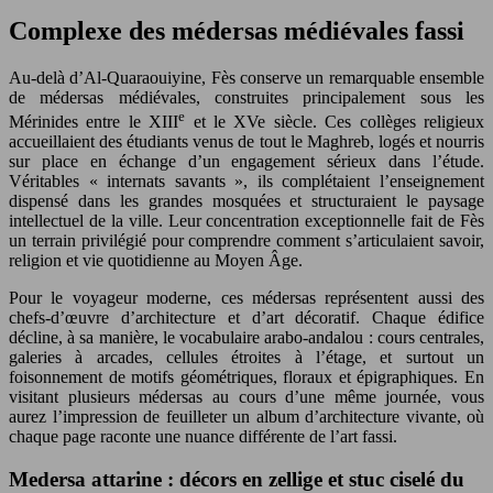
Complexe des médersas médiévales fassi
Au-delà d’Al-Quaraouiyine, Fès conserve un remarquable ensemble
de médersas médiévales, construites principalement sous les
e
Mérinides entre le XIII
et le XVe siècle. Ces collèges religieux
accueillaient des étudiants venus de tout le Maghreb, logés et nourris
sur place en échange d’un engagement sérieux dans l’étude.
Véritables « internats savants », ils complétaient l’enseignement
dispensé dans les grandes mosquées et structuraient le paysage
intellectuel de la ville. Leur concentration exceptionnelle fait de Fès
un terrain privilégié pour comprendre comment s’articulaient savoir,
religion et vie quotidienne au Moyen Âge.
Pour le voyageur moderne, ces médersas représentent aussi des
chefs-d’œuvre d’architecture et d’art décoratif. Chaque édifice
décline, à sa manière, le vocabulaire arabo-andalou : cours centrales,
galeries à arcades, cellules étroites à l’étage, et surtout un
foisonnement de motifs géométriques, floraux et épigraphiques. En
visitant plusieurs médersas au cours d’une même journée, vous
aurez l’impression de feuilleter un album d’architecture vivante, où
chaque page raconte une nuance différente de l’art fassi.
Medersa attarine : décors en zellige et stuc ciselé du