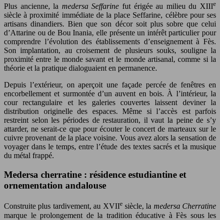
e
Plus ancienne, la
medersa Seffarine
fut érigée au milieu du XIII
siècle à proximité immédiate de la place Seffarine, célèbre pour ses
artisans dinandiers. Bien que son décor soit plus sobre que celui
d’Attarine ou de Bou Inania, elle présente un intérêt particulier pour
comprendre l’évolution des établissements d’enseignement à Fès.
Son implantation, au croisement de plusieurs souks, souligne la
proximité entre le monde savant et le monde artisanal, comme si la
théorie et la pratique dialoguaient en permanence.
Depuis l’extérieur, on aperçoit une façade percée de fenêtres en
encorbellement et surmontée d’un auvent en bois. À l’intérieur, la
cour rectangulaire et les galeries couvertes laissent deviner la
distribution originelle des espaces. Même si l’accès est parfois
restreint selon les périodes de restauration, il vaut la peine de s’y
attarder, ne serait-ce que pour écouter le concert de marteaux sur le
cuivre provenant de la place voisine. Vous avez alors la sensation de
voyager dans le temps, entre l’étude des textes sacrés et la musique
du métal frappé.
Medersa cherratine : résidence estudiantine et
ornementation andalouse
e
Construite plus tardivement, au XVII
siècle, la
medersa Cherratine
marque le prolongement de la tradition éducative à Fès sous les