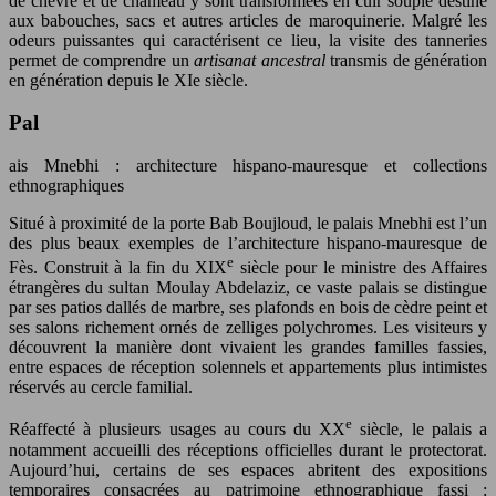
de chèvre et de chameau y sont transformées en cuir souple destiné
aux babouches, sacs et autres articles de maroquinerie. Malgré les
odeurs puissantes qui caractérisent ce lieu, la visite des tanneries
permet de comprendre un
artisanat ancestral
transmis de génération
en génération depuis le XIe siècle.
Pal
ais Mnebhi : architecture hispano-mauresque et collections
ethnographiques
Situé à proximité de la porte Bab Boujloud, le palais Mnebhi est l’un
des plus beaux exemples de l’architecture hispano-mauresque de
e
Fès. Construit à la fin du XIX
siècle pour le ministre des Affaires
étrangères du sultan Moulay Abdelaziz, ce vaste palais se distingue
par ses patios dallés de marbre, ses plafonds en bois de cèdre peint et
ses salons richement ornés de zelliges polychromes. Les visiteurs y
découvrent la manière dont vivaient les grandes familles fassies,
entre espaces de réception solennels et appartements plus intimistes
réservés au cercle familial.
e
Réaffecté à plusieurs usages au cours du XX
siècle, le palais a
notamment accueilli des réceptions officielles durant le protectorat.
Aujourd’hui, certains de ses espaces abritent des expositions
temporaires consacrées au patrimoine ethnographique fassi :