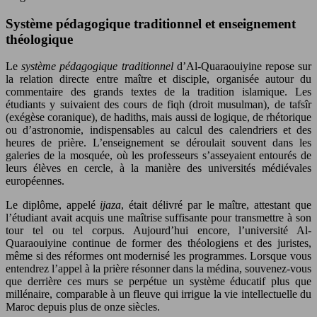
Système pédagogique traditionnel et enseignement
théologique
Le
système pédagogique traditionnel
d’Al-Quaraouiyine repose sur
la relation directe entre maître et disciple, organisée autour du
commentaire des grands textes de la tradition islamique. Les
étudiants y suivaient des cours de fiqh (droit musulman), de tafsîr
(exégèse coranique), de hadiths, mais aussi de logique, de rhétorique
ou d’astronomie, indispensables au calcul des calendriers et des
heures de prière. L’enseignement se déroulait souvent dans les
galeries de la mosquée, où les professeurs s’asseyaient entourés de
leurs élèves en cercle, à la manière des universités médiévales
européennes.
Le diplôme, appelé
ijaza
, était délivré par le maître, attestant que
l’étudiant avait acquis une maîtrise suffisante pour transmettre à son
tour tel ou tel corpus. Aujourd’hui encore, l’université Al-
Quaraouiyine continue de former des théologiens et des juristes,
même si des réformes ont modernisé les programmes. Lorsque vous
entendrez l’appel à la prière résonner dans la médina, souvenez-vous
que derrière ces murs se perpétue un système éducatif plus que
millénaire, comparable à un fleuve qui irrigue la vie intellectuelle du
Maroc depuis plus de onze siècles.