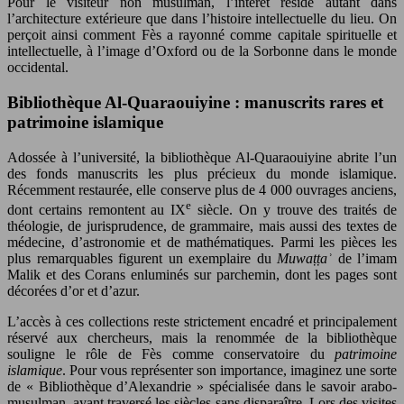
Pour le visiteur non musulman, l’intérêt réside autant dans
l’architecture extérieure que dans l’histoire intellectuelle du lieu. On
perçoit ainsi comment Fès a rayonné comme capitale spirituelle et
intellectuelle, à l’image d’Oxford ou de la Sorbonne dans le monde
occidental.
Bibliothèque Al-Quaraouiyine : manuscrits rares et
patrimoine islamique
Adossée à l’université, la bibliothèque Al-Quaraouiyine abrite l’un
des fonds manuscrits les plus précieux du monde islamique.
Récemment restaurée, elle conserve plus de 4 000 ouvrages anciens,
e
dont certains remontent au IX
siècle. On y trouve des traités de
théologie, de jurisprudence, de grammaire, mais aussi des textes de
médecine, d’astronomie et de mathématiques. Parmi les pièces les
plus remarquables figurent un exemplaire du
Muwaṭṭaʾ
de l’imam
Malik et des Corans enluminés sur parchemin, dont les pages sont
décorées d’or et d’azur.
L’accès à ces collections reste strictement encadré et principalement
réservé aux chercheurs, mais la renommée de la bibliothèque
souligne le rôle de Fès comme conservatoire du
patrimoine
islamique
. Pour vous représenter son importance, imaginez une sorte
de « Bibliothèque d’Alexandrie » spécialisée dans le savoir arabo-
musulman, ayant traversé les siècles sans disparaître. Lors des visites