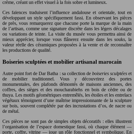
crème, créant un effet visuel à la fois sobre et lumineux.
Ces faïences traduisent l’influence andalouse et orientale, tout en
développant un style spécifiquement fassi. En observant les pièces
de près, vous remarquerez que chacune porte la marque de la main
de l’artisan, comme une signature discrète dans les légers décalages
ou variations de teinte. La visite du musée vous permettra ainsi de
mieux apprécier, lorsque vous flânerez ensuite dans les souks, la
valeur réelle des céramiques proposées à la vente et de reconnaître
les productions de qualité.
Boiseries sculptées et mobilier artisanal marocain
Autre point fort de Dar Batha : sa collection de
boiseries sculptées
et
de mobilier traditionnel. Vous y découvrirez des portes
monumentales, des plafonds démontés de maisons anciennes, des
coffres, des sièges et des moucharabiehs en bois de cèdre ou de
thuya. Les motifs géométriques entremêlés, les étoiles et les entrelacs
végétaux témoignent d’une maîtrise impressionnante de la sculpture
sur bois, souvent complétée par des incrustations d’os, de nacre ou
de métal.
Ces pièces ne sont pas de simples objets décoratifs : elles illustrent
l’organisation de l’espace domestique fassi, où chaque élément —
porte, coffre, vitrine — joue un rôle fonctionnel et symbolique. En