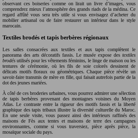
observant ces boiseries comme on lirait un livre d’images, vous
comprendrez mieux l’atmosphère des grands riads de la médina. Ce
regard affûté vous sera très utile si vous envisagez d’acheter du
mobilier artisanal ou de faire restaurer un intérieur dans le style
marocain.
Textiles brodés et tapis berbères régionaux
Les salles consacrées aux textiles et aux tapis complètent le
panorama des arts décoratifs fassis. Le musée expose des
textiles
brodés
utilisés pour les vêtements féminins, le linge de maison ou les
tentures de cérémonie, où les fils de soie colorés dessinent de
délicats motifs floraux ou géométriques. Chaque pièce révèle un
savoir-faire transmis de mère en fille, qui faisait autrefois partie de la
dot des jeunes mariées.
À côté de ces broderies urbaines, vous pourrez admirer une sélection
de tapis berbères provenant des montagnes voisines du Moyen
Atlas. Le contraste entre la rigueur des motifs fassis et la liberté
graphique des tapis tribaux illustre la diversité culturelle du Maroc.
En une seule visite, vous passez ainsi des intérieurs raffinés des
maisons de Fès aux tentes et maisons de terre des campagnes
environnantes, comme si vous traversiez, pièce après pièce, la
mosaïque sociale du pays.