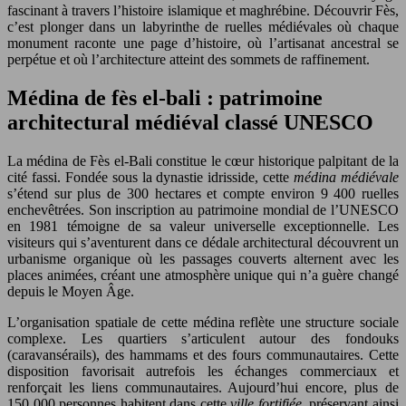
fascinant à travers l’histoire islamique et maghrébine. Découvrir Fès,
c’est plonger dans un labyrinthe de ruelles médiévales où chaque
monument raconte une page d’histoire, où l’artisanat ancestral se
perpétue et où l’architecture atteint des sommets de raffinement.
Médina de fès el-bali : patrimoine
architectural médiéval classé UNESCO
La médina de Fès el-Bali constitue le cœur historique palpitant de la
cité fassi. Fondée sous la dynastie idrisside, cette
médina médiévale
s’étend sur plus de 300 hectares et compte environ 9 400 ruelles
enchevêtrées. Son inscription au patrimoine mondial de l’UNESCO
en 1981 témoigne de sa valeur universelle exceptionnelle. Les
visiteurs qui s’aventurent dans ce dédale architectural découvrent un
urbanisme organique où les passages couverts alternent avec les
places animées, créant une atmosphère unique qui n’a guère changé
depuis le Moyen Âge.
L’organisation spatiale de cette médina reflète une structure sociale
complexe. Les quartiers s’articulent autour des fondouks
(caravansérails), des hammams et des fours communautaires. Cette
disposition favorisait autrefois les échanges commerciaux et
renforçait les liens communautaires. Aujourd’hui encore, plus de
150 000 personnes habitent dans cette
ville fortifiée
, préservant ainsi