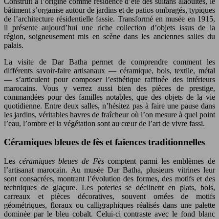
Construit à l’origine comme résidence d’été des sultans alaouites, le
bâtiment s’organise autour de jardins et de patios ombragés, typiques
de l’architecture résidentielle fassie. Transformé en musée en 1915,
il présente aujourd’hui une riche collection d’objets issus de la
région, soigneusement mis en scène dans les anciennes salles du
palais.
La visite de Dar Batha permet de comprendre comment les
différents savoir-faire artisanaux — céramique, bois, textile, métal
— s’articulent pour composer l’esthétique raffinée des intérieurs
marocains. Vous y verrez aussi bien des pièces de prestige,
commandées pour des familles notables, que des objets de la vie
quotidienne. Entre deux salles, n’hésitez pas à faire une pause dans
les jardins, véritables havres de fraîcheur où l’on mesure à quel point
l’eau, l’ombre et la végétation sont au cœur de l’art de vivre fassi.
Céramiques bleues de fès et faïences traditionnelles
Les
céramiques bleues de Fès
comptent parmi les emblèmes de
l’artisanat marocain. Au musée Dar Batha, plusieurs vitrines leur
sont consacrées, montrant l’évolution des formes, des motifs et des
techniques de glaçure. Les poteries se déclinent en plats, bols,
carreaux et pièces décoratives, souvent ornées de motifs
géométriques, floraux ou calligraphiques réalisés dans une palette
dominée par le bleu cobalt. Celui-ci contraste avec le fond blanc